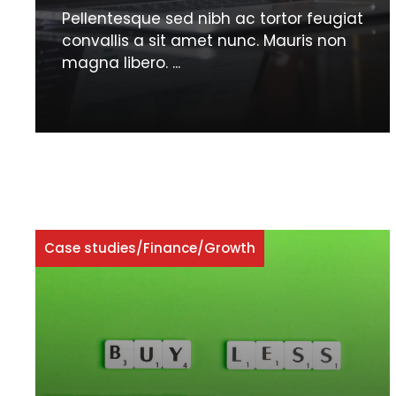
Pellentesque sed nibh ac tortor feugiat
convallis a sit amet nunc. Mauris non
magna libero. ...
Case studies
/
Finance
/
Growth