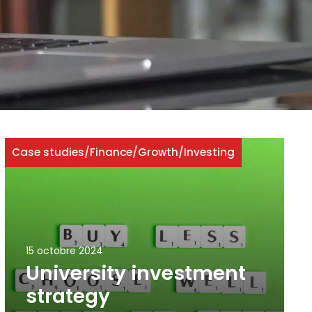
Case studies
/
Finance
/
Growth
/
Investing
15 octobre 2024
University investment
strategy