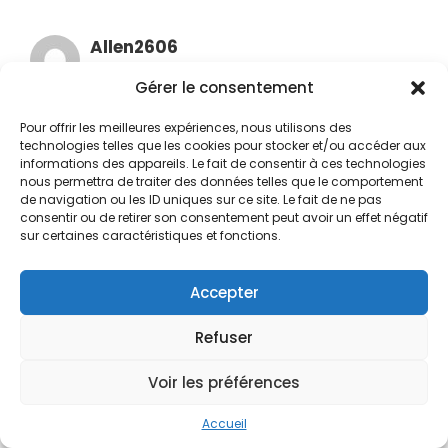
Allen2606
5 novembre 2025 à 23h09
Gérer le consentement
Pour offrir les meilleures expériences, nous utilisons des
technologies telles que les cookies pour stocker et/ou accéder aux
https://shorturl.fm/WOi6r
informations des appareils. Le fait de consentir à ces technologies
nous permettra de traiter des données telles que le comportement
de navigation ou les ID uniques sur ce site. Le fait de ne pas
consentir ou de retirer son consentement peut avoir un effet négatif
sur certaines caractéristiques et fonctions.
Mira3467
Accepter
6 novembre 2025 à 18h27
Refuser
Voir les préférences
https://shorturl.fm/AP0LU
Accueil