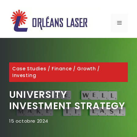
Aller
au
MENU
contenu
Case Studies
/
Finance
/
Growth
/
Investing
UNIVERSITY
INVESTMENT STRATEGY
15 octobre 2024