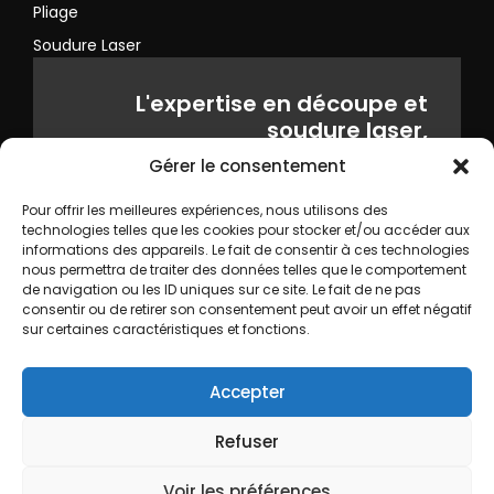
Pliage
Soudure Laser
L'expertise en découpe et
soudure laser,
tout au long de la fabrication
Gérer le consentement
Pour offrir les meilleures expériences, nous utilisons des
technologies telles que les cookies pour stocker et/ou accéder aux
informations des appareils. Le fait de consentir à ces technologies
Retrouvez nous sur
nous permettra de traiter des données telles que le comportement
de navigation ou les ID uniques sur ce site. Le fait de ne pas
consentir ou de retirer son consentement peut avoir un effet négatif
sur certaines caractéristiques et fonctions.
Accepter
Refuser
2024 Orleans Laser • Designed by ACI45
Voir les préférences