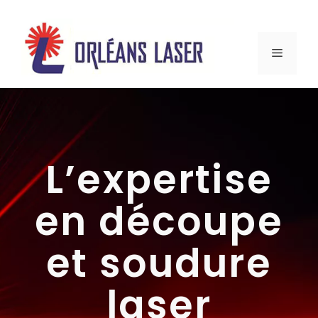
Aller
au
MENU
contenu
L’expertise
en découpe
et soudure
laser