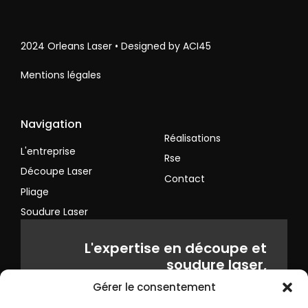
2024 Orleans Laser • Designed by ACI45
Mentions légales
Navigation
Réalisations
L'entreprise
Rse
Découpe Laser
Contact
Pliage
Soudure Laser
L'expertise en découpe et
soudure laser,
tout au long de la fabrication
Gérer le consentement